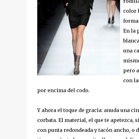
rodill
color 
formar
En la 
blanca
una ca
mismo 
pero a
con l
por encima del codo.
Y ahora el toque de gracia: anuda una ci
corbata. El material, el que te apetezca,
con punta redondeada y tacón ancho, o d