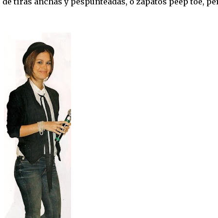
s de tiras anchas y pespunteadas, o zapatos peep toe, pe