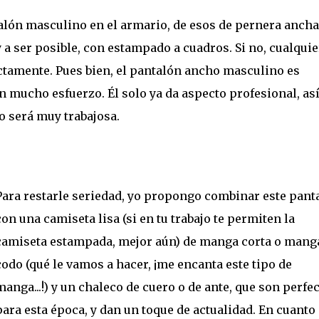
lón masculino en el armario, de esos de pernera ancha
 y a ser posible, con estampado a cuadros. Si no, cualquie
ectamente. Pues bien, el pantalón ancho masculino es
in mucho esfuerzo. Él solo ya da aspecto profesional, as
 será muy trabajosa.
Para restarle seriedad, yo propongo combinar este pant
con una camiseta lisa (si en tu trabajo te permiten la
camiseta estampada, mejor aún) de manga corta o manga
codo (qué le vamos a hacer, ¡me encanta este tipo de
manga...!) y un chaleco de cuero o de ante, que son perfe
para esta época, y dan un toque de actualidad. En cuanto 