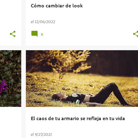
Cómo cambiar de look
el
12/06/2022
0
BUENAS COMPRAS
CAJÓN DE SASTRE
REFLEXIONES
El caos de tu armario se refleja en tu vida
el
9/27/2021