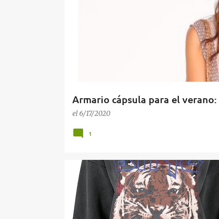
d
a
s
Armario cápsula para el verano:
el
6/17/2020
1
BUENAS COMPRAS
COMBINANDO NUESTRO VESTU
INSPIRACIÓN
LECCIÓN DE ESTILO