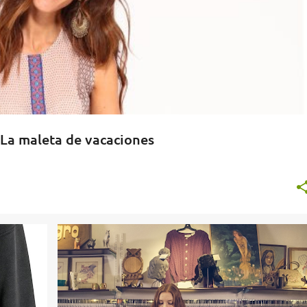
 La maleta de vacaciones
ARIO
CAJÓN DE SASTRE
COMBINANDO NUESTRO VESTUARIO
+
PLAN DE AHORRO
+