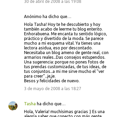
30 de abril de 2008 a las 19:08
Anónimo ha dicho que…
Hola Tasha! Hoy te he descubierto y hoy
también acabo de leerme tu blog enterito.
Enhorabuena. Me encanta tu sentido lógico,
práctico y divertido de la moda. Se parece
mucho a mi esquema vital. Ya tienes una
lectora asidua, eso por descontado.
Necesitaba un blog ameno de gente real, con
armarios reales...Das consejos estupendos.
Una sugerencia: porque no pones fotos de
tus prendas customizadas, de tus ideas, de
tus conjuntos...a mi me sirve mucho el "ver
para creer"...je,je.
Besos y felicidades de nuevo.
3 de mayo de 2008 a las 18:27
Tasha
ha dicho que…
Hola, Valeria! muchísimas gracias :) Es una
alegría saber que conecto con más gente.