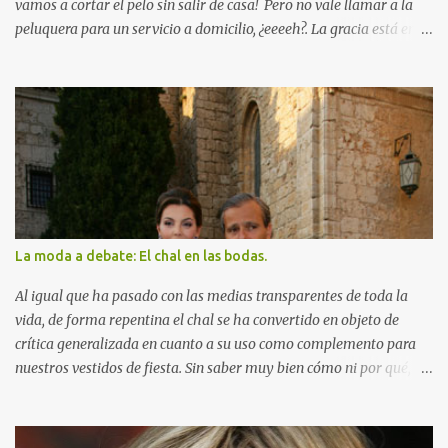
vamos a cortar el pelo sin salir de casa! Pero no vale llamar a la
peluquera para un servicio a domicilio, ¿eeeeh?. La gracia está en
cortarnos el pelo nosotras solitas y sin ayuda de nadie. Este
método es para las que tengan una melena media o larga y sean
partidarias de un pelo sin complicaciones, y además huyan de los
cortes modernos o arriesgados. Es que yo ya he salido muy
trasquilada de las peluquerías, en todos los sentidos. Y me da
pánico volver, a menos que me anime a dar el paso para un corte
más radical. Pero para mantener mi melena actualizada y
saneada, me da mucha rabia gastarme el dinero mientras lucho
con la barrera de incomprensión que existe entre mi peluquera y
La moda a debate: El chal en las bodas.
yo. Es demasiado estrés... Así que os cuento: Muchas veces me he
atrevido a darme algún repasito a un flequillo largo, a igualar
Al igual que ha pasado con las medias transparentes de toda la
algún trasquilón de...
vida, de forma repentina el chal se ha convertido en objeto de
crítica generalizada en cuanto a su uso como complemento para
nuestros vestidos de fiesta. Sin saber muy bien cómo ni por qué,
ahora se trata casi de un tema tabú, hasta el punto de que
cualquier chica que se defina a sí misma como seguidora de la
moda, negará categóricamente haberlo usado alguna vez (como