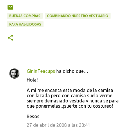
BUENAS COMPRAS
COMBINANDO NUESTRO VESTUARIO
PARA HABILIDOSAS
GininTeacups
ha dicho que…
C
Hola!
o
A mi me encanta esta moda de la camisa
m
con lazada pero con camisa suelo verme
e
siempre demasiado vestida y nunca se para
que ponermelas...¡suerte con tu costureo!
n
t
Besos
a
27 de abril de 2008 a las 23:41