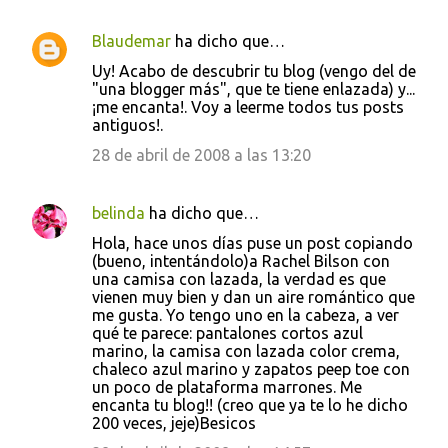
r
i
Blaudemar
ha dicho que…
o
Uy! Acabo de descubrir tu blog (vengo del de
s
"una blogger más", que te tiene enlazada) y...
¡me encanta!. Voy a leerme todos tus posts
antiguos!.
28 de abril de 2008 a las 13:20
belinda
ha dicho que…
Hola, hace unos días puse un post copiando
(bueno, intentándolo)a Rachel Bilson con
una camisa con lazada, la verdad es que
vienen muy bien y dan un aire romántico que
me gusta. Yo tengo uno en la cabeza, a ver
qué te parece: pantalones cortos azul
marino, la camisa con lazada color crema,
chaleco azul marino y zapatos peep toe con
un poco de plataforma marrones. Me
encanta tu blog!! (creo que ya te lo he dicho
200 veces, jeje)Besicos