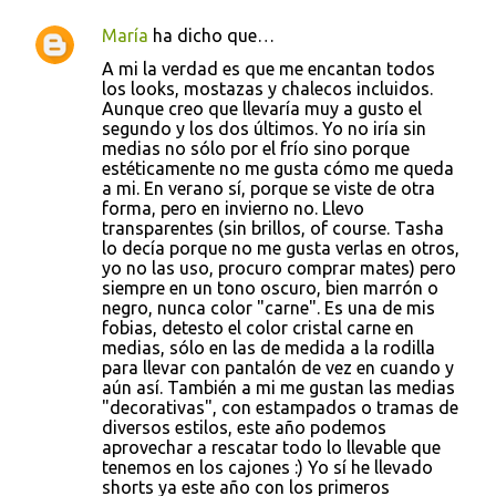
María
ha dicho que…
A mi la verdad es que me encantan todos
los looks, mostazas y chalecos incluidos.
Aunque creo que llevaría muy a gusto el
segundo y los dos últimos. Yo no iría sin
medias no sólo por el frío sino porque
estéticamente no me gusta cómo me queda
a mi. En verano sí, porque se viste de otra
forma, pero en invierno no. Llevo
transparentes (sin brillos, of course. Tasha
lo decía porque no me gusta verlas en otros,
yo no las uso, procuro comprar mates) pero
siempre en un tono oscuro, bien marrón o
negro, nunca color "carne". Es una de mis
fobias, detesto el color cristal carne en
medias, sólo en las de medida a la rodilla
para llevar con pantalón de vez en cuando y
aún así. También a mi me gustan las medias
"decorativas", con estampados o tramas de
diversos estilos, este año podemos
aprovechar a rescatar todo lo llevable que
tenemos en los cajones :) Yo sí he llevado
shorts ya este año con los primeros