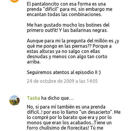
El pantaloncito con esa forma es una
o
prenda "difícil" para mi, sin embargo me
encantan todas las combinaciones.
m
e
Me han gustado mucho los botines del
primero outfit! Y las bailarinas negras.
n
t
Aunque para mi la pregunta del millón es ¿y
qué me pongo en las piernas?? Porque a
a
estas alturas ya no salgo con ellas
r
desnudas y menos con algo tan corto
arriba.
i
o
Seguiremos atentos al episodio II :)
s
24 de octubre de 2009 a las 14:05
Tasha
ha dicho que…
No, si para mí también es una prenda
difícil...! por eso lo llamo "un desacierto". Me
lo compré por lo barato que era y por lo
monos que eran los acabados...Tiene un
forro chulísimo de florecitas! Tú me