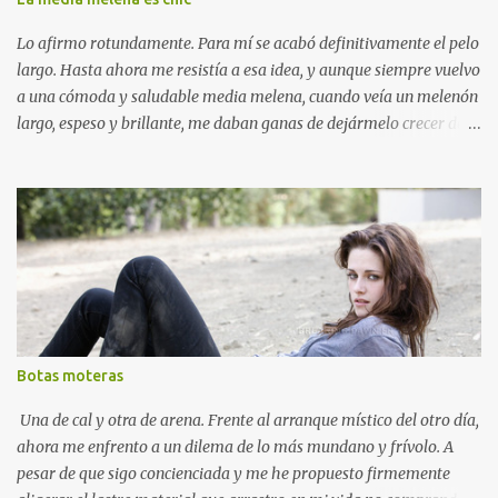
un poco exagerado, no lo es tanto. A mí es que me sorprenden
mucho esos odios salvajes que nacen de pronto y que no se sabe
Lo afirmo rotundamente. Para mí se acabó definitivamente el pelo
muy bien de dónde vienen ni ...
largo. Hasta ahora me resistía a esa idea, y aunque siempre vuelvo
a una cómoda y saludable media melena, cuando veía un melenón
largo, espeso y brillante, me daban ganas de dejármelo crecer de
nuevo. Pero no es para mí, porque me hace la cara larga. En
cambio con una melenita un poco por encima de los hombros,
estoy más mona, se me ve la cara más redondita y me veo
más...pues eso, más chic , no se me ocurre otra palabra para
decirlo. Bueno, sí, más moderna, más elegante y cosmopolita, yo
qué sé. Además, ahora que me empiezan a salir canas y de
momento no me veo yo por la labor de teñirme (además de que mi
propósito sería no tener que hacerlo nunca), me da pavor un pelo
"de transición" largo y gris en plan hippie trasnochada. Encima,
Botas moteras
ahora que me ha dado por hacer ganchillo, sólo me faltaría la
pancarta y las flores en el pelo. De todos modos, no nos
Una de cal y otra de arena. Frente al arranque místico del otro día,
precipitemos, que afortunadamente sigo luciendo un pel...
ahora me enfrento a un dilema de lo más mundano y frívolo. A
pesar de que sigo concienciada y me he propuesto firmemente