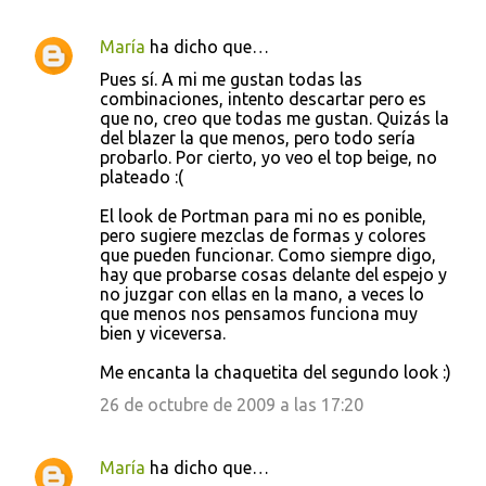
María
ha dicho que…
C
Pues sí. A mi me gustan todas las
o
combinaciones, intento descartar pero es
que no, creo que todas me gustan. Quizás la
m
del blazer la que menos, pero todo sería
e
probarlo. Por cierto, yo veo el top beige, no
plateado :(
n
t
El look de Portman para mi no es ponible,
pero sugiere mezclas de formas y colores
a
que pueden funcionar. Como siempre digo,
r
hay que probarse cosas delante del espejo y
no juzgar con ellas en la mano, a veces lo
i
que menos nos pensamos funciona muy
o
bien y viceversa.
s
Me encanta la chaquetita del segundo look :)
26 de octubre de 2009 a las 17:20
María
ha dicho que…