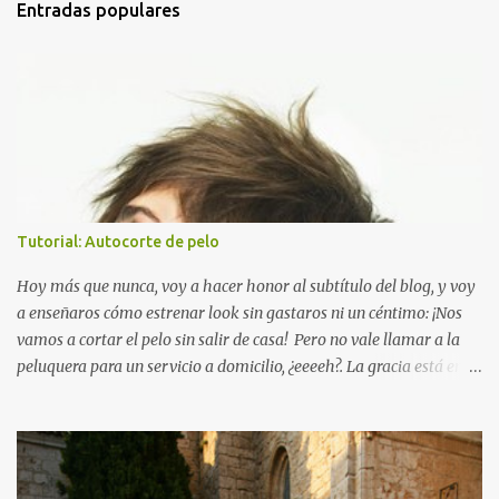
Entradas populares
Tutorial: Autocorte de pelo
Hoy más que nunca, voy a hacer honor al subtítulo del blog, y voy
a enseñaros cómo estrenar look sin gastaros ni un céntimo: ¡Nos
vamos a cortar el pelo sin salir de casa! Pero no vale llamar a la
peluquera para un servicio a domicilio, ¿eeeeh?. La gracia está en
cortarnos el pelo nosotras solitas y sin ayuda de nadie. Este
método es para las que tengan una melena media o larga y sean
partidarias de un pelo sin complicaciones, y además huyan de los
cortes modernos o arriesgados. Es que yo ya he salido muy