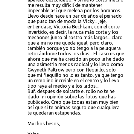
me resulta muy dificil de mantener
impecable así que melena por los hombros.
Llevo desde hace un par de años el peinado
que puso tan de moda la Vicky... jeje,
entiendase, Victoria Bechkam, con el corte
invertido, es decir, la nuca más corta y los
mechones junto al rostro más largos... claro
que a mi no me queda igual, pero claro,
también porque yo no tengo a la peluquera
retocándome todos los días... El caso es que
ahora que me ha crecido un poco le he dado
una asimetria menos radical y lo llevo como
Gwyneth Paltrow pero con flequillo, solo
que mi flequillo no lo es tanto, ya que tengo
un remolino increible en el centro y lo llevo
tipo raya al medio y a los lados...
Buf, despues de soltarte el rollo no te he
dado mi opinión sobre las fotos que has
publicado. Creo que todas estan muy bien
así que si te animas seguro que cualquiera
te quedaran estupendas.
Muchos besos,