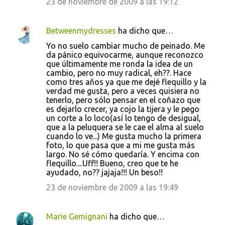
23 de noviembre de 2009 a las 19:12
Betweenmydresses
ha dicho que…
Yo no suelo cambiar mucho de peinado. Me
da pánico equivocarme, aunque reconozco
que últimamente me ronda la idea de un
cambio, pero no muy radical, eh??. Hace
como tres años ya que me dejé flequillo y la
verdad me gusta, pero a veces quisiera no
tenerlo, pero sólo pensar en el coñazo que
es dejarlo crecer, ya cojo la tijera y le pego
un corte a lo loco(así lo tengo de desigual,
que a la peluquera se le cae el alma al suelo
cuando lo ve...) Me gusta mucho la primera
foto, lo que pasa que a mi me gusta más
largo. No sé cómo quedaría. Y encima con
flequillo....Uff!! Bueno, creo que te he
ayudado, no?? jajaja!!! Un beso!!
23 de noviembre de 2009 a las 19:49
Marie Gemignani
ha dicho que…