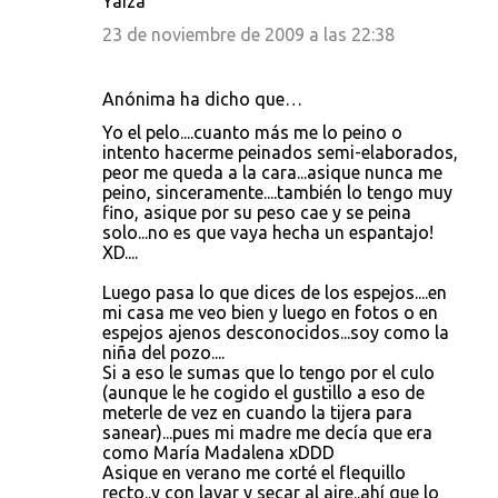
Yaiza
23 de noviembre de 2009 a las 22:38
Anónima ha dicho que…
Yo el pelo....cuanto más me lo peino o
intento hacerme peinados semi-elaborados,
peor me queda a la cara...asique nunca me
peino, sinceramente....también lo tengo muy
fino, asique por su peso cae y se peina
solo...no es que vaya hecha un espantajo!
XD....
Luego pasa lo que dices de los espejos....en
mi casa me veo bien y luego en fotos o en
espejos ajenos desconocidos...soy como la
niña del pozo....
Si a eso le sumas que lo tengo por el culo
(aunque le he cogido el gustillo a eso de
meterle de vez en cuando la tijera para
sanear)...pues mi madre me decía que era
como María Madalena xDDD
Asique en verano me corté el flequillo
recto..y con lavar y secar al aire..ahí que lo