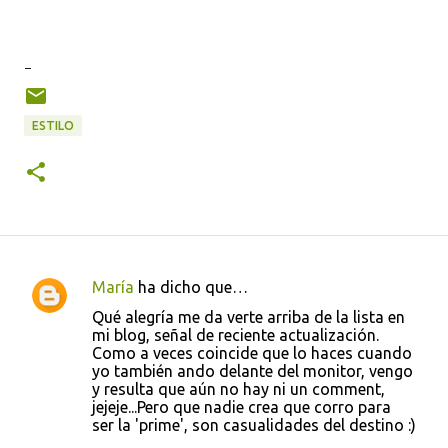
-
ESTILO
María
ha dicho que…
C
Qué alegría me da verte arriba de la lista en
o
mi blog, señal de reciente actualización.
Como a veces coincide que lo haces cuando
m
yo también ando delante del monitor, vengo
e
y resulta que aún no hay ni un comment,
jejeje...Pero que nadie crea que corro para
n
ser la 'prime', son casualidades del destino :)
t