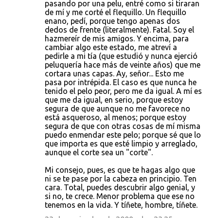
pasando por una pelu, entré como si tiraran
de mí y me corté el flequillo. Un flequillo
enano, pedí, porque tengo apenas dos
dedos de frente (literalmente). Fatal. Soy el
hazmereír de mis amigos. Y encima, para
cambiar algo este estado, me atreví a
pedirle a mi tía (que estudió y nunca ejerció
peluquería hace más de veinte años) que me
cortara unas capas. Ay, señor... Esto me
pasa por intrépida. El caso es que nunca he
tenido el pelo peor, pero me da igual. A mí es
que me da igual, en serio, porque estoy
segura de que aunque no me favorece no
está asqueroso, al menos; porque estoy
segura de que con otras cosas de mí misma
puedo enmendar este pelo; porque sé que lo
que importa es que esté limpio y arreglado,
aunque el corte sea un "corte".
Mi consejo, pues, es que te hagas algo que
ni se te pase por la cabeza en principio. Ten
cara. Total, puedes descubrir algo genial, y
si no, te crece. Menor problema que ese no
tenemos en la vida. Y tíñete, hombre, tíñete.