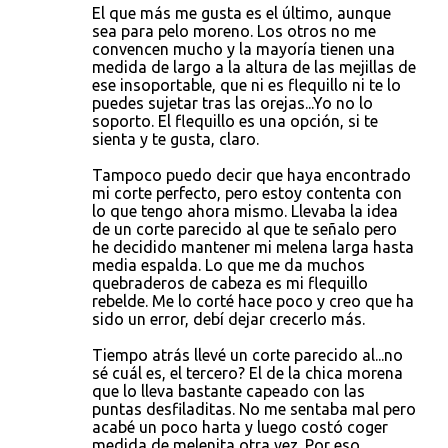
El que más me gusta es el último, aunque
a
sea para pelo moreno. Los otros no me
r
convencen mucho y la mayoría tienen una
medida de largo a la altura de las mejillas de
i
ese insoportable, que ni es flequillo ni te lo
o
puedes sujetar tras las orejas...Yo no lo
soporto. El flequillo es una opción, si te
s
sienta y te gusta, claro.
Tampoco puedo decir que haya encontrado
mi corte perfecto, pero estoy contenta con
lo que tengo ahora mismo. Llevaba la idea
de un corte parecido al que te señalo pero
he decidido mantener mi melena larga hasta
media espalda. Lo que me da muchos
quebraderos de cabeza es mi flequillo
rebelde. Me lo corté hace poco y creo que ha
sido un error, debí dejar crecerlo más.
Tiempo atrás llevé un corte parecido al...no
sé cuál es, el tercero? El de la chica morena
que lo lleva bastante capeado con las
puntas desfiladitas. No me sentaba mal pero
acabé un poco harta y luego costó coger
medida de melenita otra vez. Por eso,