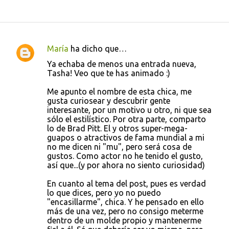
María
ha dicho que…
C
Ya echaba de menos una entrada nueva,
o
Tasha! Veo que te has animado :)
m
Me apunto el nombre de esta chica, me
e
gusta curiosear y descubrir gente
interesante, por un motivo u otro, ni que sea
n
sólo el estilístico. Por otra parte, comparto
t
lo de Brad Pitt. El y otros super-mega-
guapos o atractivos de fama mundial a mi
a
no me dicen ni "mu", pero será cosa de
r
gustos. Como actor no he tenido el gusto,
así que...(y por ahora no siento curiosidad)
i
o
En cuanto al tema del post, pues es verdad
lo que dices, pero yo no puedo
s
"encasillarme", chica. Y he pensado en ello
más de una vez, pero no consigo meterme
dentro de un molde propio y mantenerme