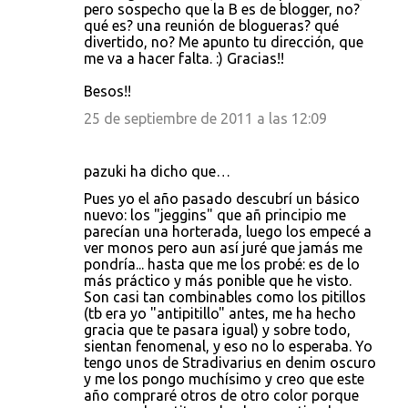
pero sospecho que la B es de blogger, no?
qué es? una reunión de blogueras? qué
divertido, no? Me apunto tu dirección, que
me va a hacer falta. :) Gracias!!
Besos!!
25 de septiembre de 2011 a las 12:09
pazuki ha dicho que…
Pues yo el año pasado descubrí un básico
nuevo: los "jeggins" que añ principio me
parecían una horterada, luego los empecé a
ver monos pero aun así juré que jamás me
pondría... hasta que me los probé: es de lo
más práctico y más ponible que he visto.
Son casi tan combinables como los pitillos
(tb era yo "antipitillo" antes, me ha hecho
gracia que te pasara igual) y sobre todo,
sientan fenomenal, y eso no lo esperaba. Yo
tengo unos de Stradivarius en denim oscuro
y me los pongo muchísimo y creo que este
año compraré otros de otro color porque