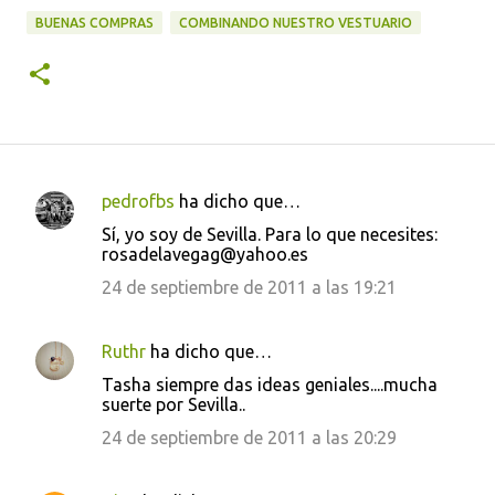
BUENAS COMPRAS
COMBINANDO NUESTRO VESTUARIO
pedrofbs
ha dicho que…
C
Sí, yo soy de Sevilla. Para lo que necesites:
o
rosadelavegag@yahoo.es
m
24 de septiembre de 2011 a las 19:21
e
n
Ruthr
ha dicho que…
t
Tasha siempre das ideas geniales....mucha
a
suerte por Sevilla..
r
24 de septiembre de 2011 a las 20:29
i
o