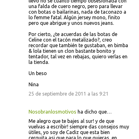
llevo no sé cuanto tiempo obsesionada con
una falda de cuero negro, pero para llevar
con botas o bailarinas, nada de taconazo a
lo femme fatal. Algún jersey mono, finito
pero que abrigue y unos nuevos jeans.
Por cierto, ¿te acuerdas de las botas de
Celine con el tacón metalizado?, creo
recordar que también te gustaban, en bimba
& lola tienen un clon bastante bonito y
tentador, tal vez en rebajas, quiero verlas en
la tienda.
Un beso
Nina
25 de septiembre de 2011 a las 9:21
Nosobranlosmotivos
ha dicho que…
Me alegro que te bajes al sur! y de que
vuelvas a escribir! siempre das consejos muy
útiles, yo soy de Cadiz que esta bien
cerquita asi que para lo que quieras, en