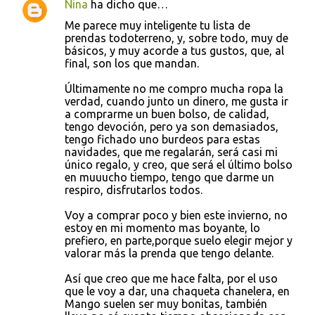
Nina
ha dicho que…
s
Me parece muy inteligente tu lista de
prendas todoterreno, y, sobre todo, muy de
básicos, y muy acorde a tus gustos, que, al
final, son los que mandan.
Últimamente no me compro mucha ropa la
verdad, cuando junto un dinero, me gusta ir
a comprarme un buen bolso, de calidad,
tengo devoción, pero ya son demasiados,
tengo fichado uno burdeos para estas
navidades, que me regalarán, será casi mi
único regalo, y creo, que será el último bolso
en muuucho tiempo, tengo que darme un
respiro, disfrutarlos todos.
Voy a comprar poco y bien este invierno, no
estoy en mi momento mas boyante, lo
prefiero, en parte,porque suelo elegir mejor y
valorar más la prenda que tengo delante.
Así que creo que me hace falta, por el uso
que le voy a dar, una chaqueta chanelera, en
Mango suelen ser muy bonitas, también