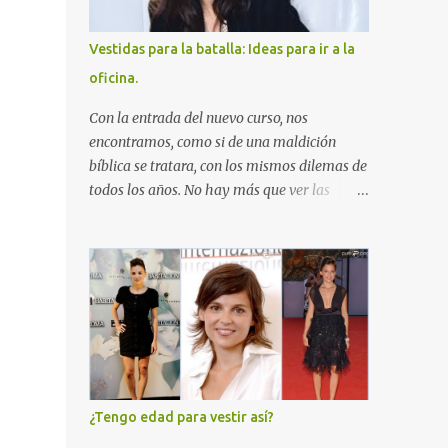
y sigo sin verme aceptable. Y me extraño
porque son conjuntos que ya he llevado muy
Vestidas para la batalla: Ideas para ir a la
a gusto en otras ocasiones. Y después de
oficina.
pasarme un buen rato tratando de
identificar el motivo, de pronto me he dado
Con la entrada del nuevo curso, nos
cuenta del problema: El pelo. La culpa de mi
encontramos, como si de una maldición
indecisión e inseguridad la tiene el pelo.
bíblica se tratara, con los mismos dilemas de
Ahora lo veo claro. Creo que pierdo
todos los años. No hay más que ver las
muchísimo tiempo al arreglarme a causa
portadas de todas las revistas de moda para
del pelo. Y no porque me haga nada especial,
darse cuenta de que los planteamientos son
precisamente. Cuando era adolescente,
cíclicos y no cambian por muchos años que
recuerdo que llevaba el pelo algo
vayamos sumando: en primavera toca la
enmarañado y con laca, para hacerme un
lucha contra los michelines; en verano, la
poco...
operación biquini y el eterno "qué meto en la
maleta"; con el invierno, las dietas para
contrarrestar los efectos de los excesos
navideños...y con el otoño, cómo no, la
¿Tengo edad para vestir así?
pregunta del millón: qué me pongo para ir a