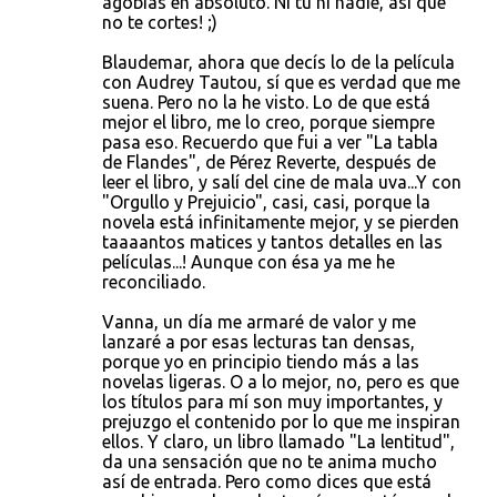
agobias en absoluto. Ni tú ni nadie, así que
no te cortes! ;)
Blaudemar, ahora que decís lo de la película
con Audrey Tautou, sí que es verdad que me
suena. Pero no la he visto. Lo de que está
mejor el libro, me lo creo, porque siempre
pasa eso. Recuerdo que fui a ver "La tabla
de Flandes", de Pérez Reverte, después de
leer el libro, y salí del cine de mala uva...Y con
"Orgullo y Prejuicio", casi, casi, porque la
novela está infinitamente mejor, y se pierden
taaaantos matices y tantos detalles en las
películas...! Aunque con ésa ya me he
reconciliado.
Vanna, un día me armaré de valor y me
lanzaré a por esas lecturas tan densas,
porque yo en principio tiendo más a las
novelas ligeras. O a lo mejor, no, pero es que
los títulos para mí son muy importantes, y
prejuzgo el contenido por lo que me inspiran
ellos. Y claro, un libro llamado "La lentitud",
da una sensación que no te anima mucho
así de entrada. Pero como dices que está