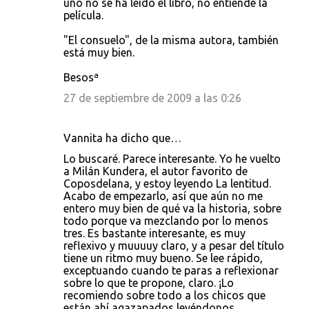
uno no se ha leído el libro, no entiende la
película.
"El consuelo", de la misma autora, también
está muy bien.
Besosª
27 de septiembre de 2009 a las 0:26
Vannita ha dicho que…
Lo buscaré. Parece interesante. Yo he vuelto
a Milán Kundera, el autor favorito de
Coposdelana, y estoy leyendo La lentitud.
Acabo de empezarlo, así que aún no me
entero muy bien de qué va la historia, sobre
todo porque va mezclando por lo menos
tres. Es bastante interesante, es muy
reflexivo y muuuuy claro, y a pesar del título
tiene un ritmo muy bueno. Se lee rápido,
exceptuando cuando te paras a reflexionar
sobre lo que te propone, claro. ¡Lo
recomiendo sobre todo a los chicos que
están ahí agazapados leyéndonos