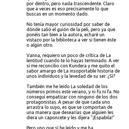
por dentro, pero nada trascendente. Claro
que a veces es eso precisamente lo que
buscas en un momento dado.
No tenía mayor curiosidad por saber de
dónde salió el guión de la peli, pero ya que
ponéis tan bien a la autora, echaré un
vistazo por la biblioteca a ver si tienen éste
o algún otro.
Vanna, requiero un poco de crítica de La
lentitud cuando te lo hayas terminado. A ver
si me reconcilio con Kundera y me quito el
sabor amargo de La insoportable historia de
unos individuos y la levedad de su ser. ¿Sí?
También me he leído La soledad de los
números primos este verano, y ni fu ni fa. No
conseguí empatizar con ninguno de los dos
protagonistas. A pesar de que cada uno
arrastra lo suyo, es que se comportan de
una manera que desearías que alguien les
diera un caponcete y les dijera "¡Espabila!"
Pero uno que sí he leído y me ha