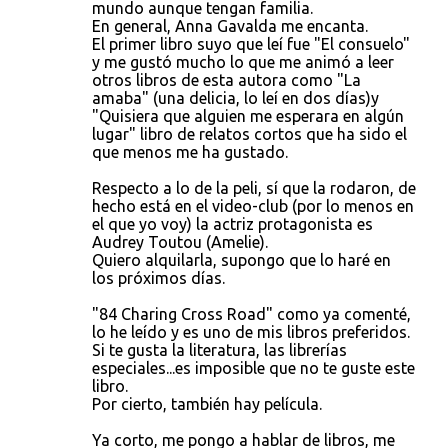
t
mundo aunque tengan familia.
En general, Anna Gavalda me encanta.
a
El primer libro suyo que leí fue "El consuelo"
r
y me gustó mucho lo que me animó a leer
otros libros de esta autora como "La
i
amaba" (una delicia, lo leí en dos días)y
o
"Quisiera que alguien me esperara en algún
lugar" libro de relatos cortos que ha sido el
s
que menos me ha gustado.
Respecto a lo de la peli, sí que la rodaron, de
hecho está en el video-club (por lo menos en
el que yo voy) la actriz protagonista es
Audrey Toutou (Amelie).
Quiero alquilarla, supongo que lo haré en
los próximos días.
"84 Charing Cross Road" como ya comenté,
lo he leído y es uno de mis libros preferidos.
Si te gusta la literatura, las librerías
especiales...es imposible que no te guste este
libro.
Por cierto, también hay película.
Ya corto, me pongo a hablar de libros, me