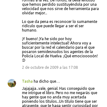
formas a la vez. De fondo, la bella lentitud
que hemos perdido sustituyéndola por una
velocidad que nos sirve de herramienta para
olvidar mejor...
Lo que da pena es reconocer lo sumamente
ridículo que puede llegar a ser el ser
humano.
¡Y bueno! ¡Ya he sido por hoy
suficientemente intelectual! Ahora voy a
buscar por la red el calendario para el que
posaron semidesnudos los agentes de la
Policía Local de Huelva. ¡Qué emociooooón!
:D
2 de octubre de 2009 a las 17:08
Tasha
ha dicho que…
Jajajajja...vale, genial. Has conseguido que
me intrigue el libro. Pero no me negarás que
hay gente que no anda muy acertada
poniendo los títulos...Un título tiene que ser
atrayente, que te haga sentir curiosidad por