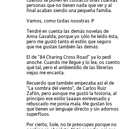
cuando se ponen en contacto unas cuantas
personas que no tienen nada que ver y al
final acaban siendo una pequeña familia.
Vamos, como todas nosotras :P
Tendré en cuenta las demás novelas de
Anna Gavalda, porque yo sólo he leído ésta,
pero me gustó tanto el estilo que seguro
que me gustan también las demás.
El de "84 Charing Cross Road" ya lo pedí
anoche. Cuando me llegue y lo lea, os cuento
qué tal, pero el ambientillo de las librerías
viejas me encanta.
Recuerdo que también empezaba así el de
"La sombra del viento", de Carlos Ruiz
Zafón, pero aunque me gustó la historia, al
principio ese estilo taaaan enrevesado y
rebuscado me ponía mala. Me gustan los
que tienen un lenguaje directo y sin adornos
superfluos.
Por cierto, Sole, no te preocupes porque no