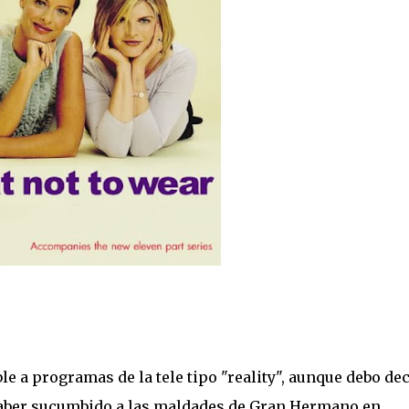
e a programas de la tele tipo "reality", aunque debo dec
haber sucumbido a las maldades de Gran Hermano en