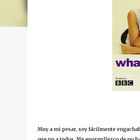
Muy a mi pesar, soy fácilmente engachabl
que no a todos. Me enorgullezco de no 