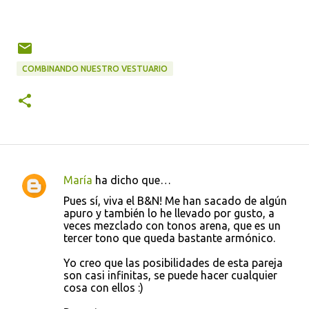
COMBINANDO NUESTRO VESTUARIO
María
ha dicho que…
C
Pues sí, viva el B&N! Me han sacado de algún
o
apuro y también lo he llevado por gusto, a
veces mezclado con tonos arena, que es un
m
tercer tono que queda bastante armónico.
e
Yo creo que las posibilidades de esta pareja
n
son casi infinitas, se puede hacer cualquier
t
cosa con ellos :)
a