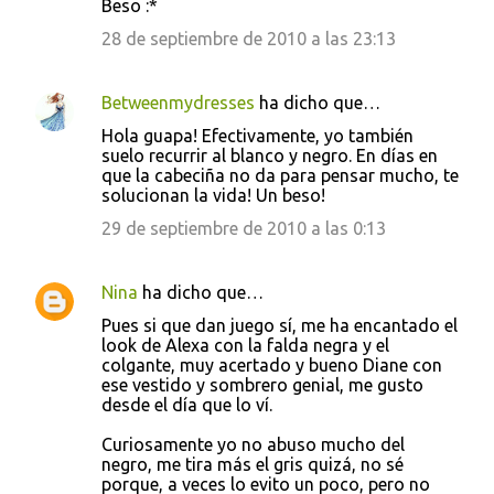
Beso :*
r
28 de septiembre de 2010 a las 23:13
i
o
Betweenmydresses
ha dicho que…
s
Hola guapa! Efectivamente, yo también
suelo recurrir al blanco y negro. En días en
que la cabeciña no da para pensar mucho, te
solucionan la vida! Un beso!
29 de septiembre de 2010 a las 0:13
Nina
ha dicho que…
Pues si que dan juego sí, me ha encantado el
look de Alexa con la falda negra y el
colgante, muy acertado y bueno Diane con
ese vestido y sombrero genial, me gusto
desde el día que lo ví.
Curiosamente yo no abuso mucho del
negro, me tira más el gris quizá, no sé
porque, a veces lo evito un poco, pero no