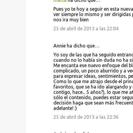
marta
ha dicho que…
C
Pues yo te hoy a seguir en esta nue
o
ver siempre lo mismo y ser dirigidas 
nos ira muy bien
m
e
25 de abril de 2013 a las 22:04
n
t
Annie ha dicho que…
a
Yo soy de las que ha seguido entrando
cuando no lo había sin duda no ha si
r
Me encanta ese nuevo enfoque del b
i
complicado, un poco aburrido y a vece
para expresar ideas, sentimientos, p
o
Como lo que me atrajo desde el princi
s
favoritos, que se ha ido alargando y
contigo, hace... 5 años?), lo que me 
sólo el contenido, puedes estar segu
decisión haga que sean más frecuent
adelante! :)
25 de abril de 2013 a las 22:36