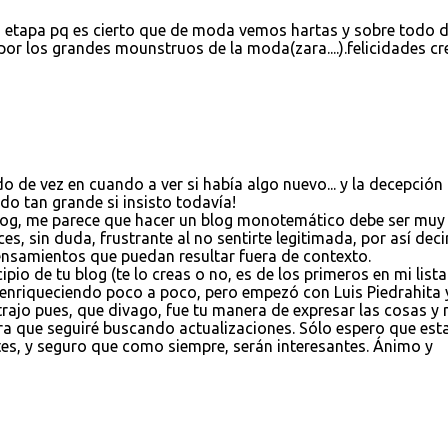
va etapa pq es cierto que de moda vemos hartas y sobre todo 
por los grandes mounstruos de la moda(zara....).felicidades cr
 de vez en cuando a ver si había algo nuevo... y la decepción
do tan grande si insisto todavía!
log, me parece que hacer un blog monotemático debe ser muy
s, sin duda, frustrante al no sentirte legitimada, por así decir
ensamientos que puedan resultar fuera de contexto.
pio de tu blog (te lo creas o no, es de los primeros en mi lista
 enriqueciendo poco a poco, pero empezó con Luis Piedrahita 
atrajo pues, que divago, fue tu manera de expresar las cosas y 
ra que seguiré buscando actualizaciones. Sólo espero que est
es, y seguro que como siempre, serán interesantes. Ánimo y