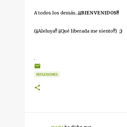
A todos los demás...
¡¡BIENVENIDOS!!
(¡¡Aleluya!! ¡¡Qué liberada me siento!!)
;)
.
REFLEXIONES