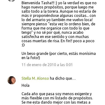
Bienvenida Tasha!!! :) yo la verdad es que no
o
hago nuevos propósitos, porque luego me
salto todo a la torera. Aunque no estaría de
m
más ir proponiéndose algunas cositas... con
e
lo del armario yo también me vuelvo loca!
siempre pienso "esta vez lo ordeno bien, de
n
forma que me organice con todo lo que
t
tengo" y no sé por qué, nunca acabo
satisfecha en ese sentido y con muchas
a
cosas muertas de risa. En fin!! poco a poco
r
:D
i
Un beso grande (por cierto, estás monísima
o
en la foto!)
s
11 de enero de 2010 a las 0:01
Stella M. Alonso
ha dicho que…
Hola
Cada año que pasa soy menos exigente y
más flexible con mi listado de propósitos.
Se me esta dando mejor con las metas a