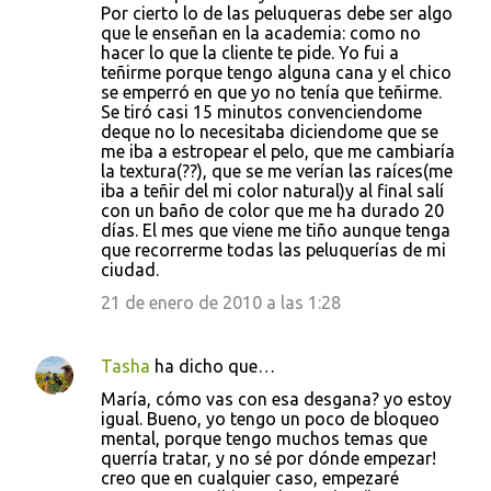
Por cierto lo de las peluqueras debe ser algo
que le enseñan en la academia: como no
hacer lo que la cliente te pide. Yo fui a
teñirme porque tengo alguna cana y el chico
se emperró en que yo no tenía que teñirme.
Se tiró casi 15 minutos convenciendome
deque no lo necesitaba diciendome que se
me iba a estropear el pelo, que me cambiaría
la textura(??), que se me verían las raíces(me
iba a teñir del mi color natural)y al final salí
con un baño de color que me ha durado 20
días. El mes que viene me tiño aunque tenga
que recorrerme todas las peluquerías de mi
ciudad.
21 de enero de 2010 a las 1:28
Tasha
ha dicho que…
María, cómo vas con esa desgana? yo estoy
igual. Bueno, yo tengo un poco de bloqueo
mental, porque tengo muchos temas que
querría tratar, y no sé por dónde empezar!
creo que en cualquier caso, empezaré