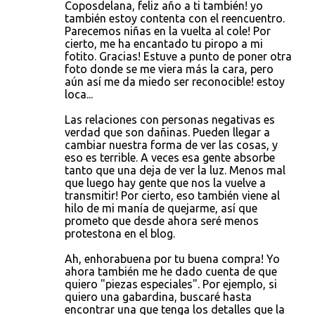
Coposdelana, feliz año a ti también! yo
también estoy contenta con el reencuentro.
Parecemos niñas en la vuelta al cole! Por
cierto, me ha encantado tu piropo a mi
fotito. Gracias! Estuve a punto de poner otra
foto donde se me viera más la cara, pero
aún así me da miedo ser reconocible! estoy
loca...
Las relaciones con personas negativas es
verdad que son dañinas. Pueden llegar a
cambiar nuestra forma de ver las cosas, y
eso es terrible. A veces esa gente absorbe
tanto que una deja de ver la luz. Menos mal
que luego hay gente que nos la vuelve a
transmitir! Por cierto, eso también viene al
hilo de mi manía de quejarme, así que
prometo que desde ahora seré menos
protestona en el blog.
Ah, enhorabuena por tu buena compra! Yo
ahora también me he dado cuenta de que
quiero "piezas especiales". Por ejemplo, si
quiero una gabardina, buscaré hasta
encontrar una que tenga los detalles que la