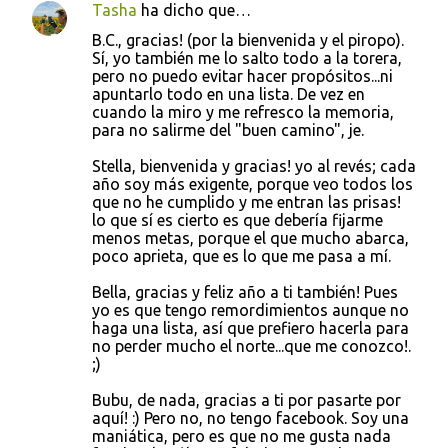
Tasha
ha dicho que…
B.C., gracias! (por la bienvenida y el piropo).
Sí, yo también me lo salto todo a la torera,
pero no puedo evitar hacer propósitos...ni
apuntarlo todo en una lista. De vez en
cuando la miro y me refresco la memoria,
para no salirme del "buen camino", je.
Stella, bienvenida y gracias! yo al revés; cada
año soy más exigente, porque veo todos los
que no he cumplido y me entran las prisas!
lo que sí es cierto es que debería fijarme
menos metas, porque el que mucho abarca,
poco aprieta, que es lo que me pasa a mí.
Bella, gracias y feliz año a ti también! Pues
yo es que tengo remordimientos aunque no
haga una lista, así que prefiero hacerla para
no perder mucho el norte...que me conozco!.
;)
Bubu, de nada, gracias a ti por pasarte por
aquí! :) Pero no, no tengo facebook. Soy una
maniática, pero es que no me gusta nada