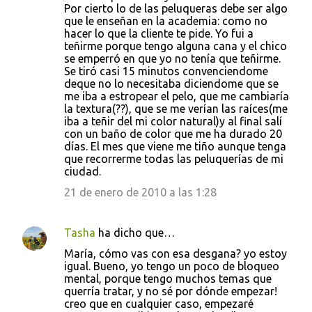
Por cierto lo de las peluqueras debe ser algo
que le enseñan en la academia: como no
hacer lo que la cliente te pide. Yo fui a
teñirme porque tengo alguna cana y el chico
se emperró en que yo no tenía que teñirme.
Se tiró casi 15 minutos convenciendome
deque no lo necesitaba diciendome que se
me iba a estropear el pelo, que me cambiaría
la textura(??), que se me verían las raíces(me
iba a teñir del mi color natural)y al final salí
con un baño de color que me ha durado 20
días. El mes que viene me tiño aunque tenga
que recorrerme todas las peluquerías de mi
ciudad.
21 de enero de 2010 a las 1:28
Tasha
ha dicho que…
María, cómo vas con esa desgana? yo estoy
igual. Bueno, yo tengo un poco de bloqueo
mental, porque tengo muchos temas que
querría tratar, y no sé por dónde empezar!
creo que en cualquier caso, empezaré