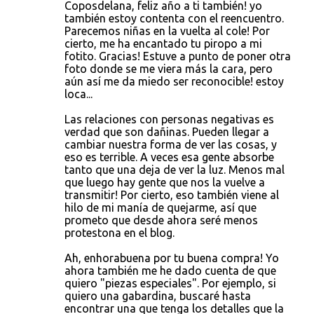
Coposdelana, feliz año a ti también! yo
también estoy contenta con el reencuentro.
Parecemos niñas en la vuelta al cole! Por
cierto, me ha encantado tu piropo a mi
fotito. Gracias! Estuve a punto de poner otra
foto donde se me viera más la cara, pero
aún así me da miedo ser reconocible! estoy
loca...
Las relaciones con personas negativas es
verdad que son dañinas. Pueden llegar a
cambiar nuestra forma de ver las cosas, y
eso es terrible. A veces esa gente absorbe
tanto que una deja de ver la luz. Menos mal
que luego hay gente que nos la vuelve a
transmitir! Por cierto, eso también viene al
hilo de mi manía de quejarme, así que
prometo que desde ahora seré menos
protestona en el blog.
Ah, enhorabuena por tu buena compra! Yo
ahora también me he dado cuenta de que
quiero "piezas especiales". Por ejemplo, si
quiero una gabardina, buscaré hasta
encontrar una que tenga los detalles que la