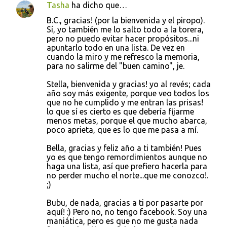
Tasha
ha dicho que…
B.C., gracias! (por la bienvenida y el piropo).
Sí, yo también me lo salto todo a la torera,
pero no puedo evitar hacer propósitos...ni
apuntarlo todo en una lista. De vez en
cuando la miro y me refresco la memoria,
para no salirme del "buen camino", je.
Stella, bienvenida y gracias! yo al revés; cada
año soy más exigente, porque veo todos los
que no he cumplido y me entran las prisas!
lo que sí es cierto es que debería fijarme
menos metas, porque el que mucho abarca,
poco aprieta, que es lo que me pasa a mí.
Bella, gracias y feliz año a ti también! Pues
yo es que tengo remordimientos aunque no
haga una lista, así que prefiero hacerla para
no perder mucho el norte...que me conozco!.
;)
Bubu, de nada, gracias a ti por pasarte por
aquí! :) Pero no, no tengo facebook. Soy una
maniática, pero es que no me gusta nada