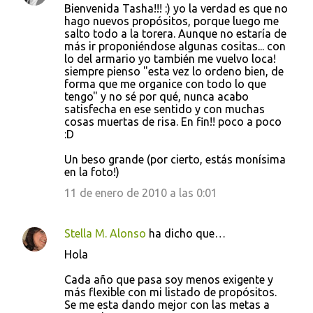
Bienvenida Tasha!!! :) yo la verdad es que no
o
hago nuevos propósitos, porque luego me
salto todo a la torera. Aunque no estaría de
m
más ir proponiéndose algunas cositas... con
e
lo del armario yo también me vuelvo loca!
siempre pienso "esta vez lo ordeno bien, de
n
forma que me organice con todo lo que
t
tengo" y no sé por qué, nunca acabo
satisfecha en ese sentido y con muchas
a
cosas muertas de risa. En fin!! poco a poco
r
:D
i
Un beso grande (por cierto, estás monísima
o
en la foto!)
s
11 de enero de 2010 a las 0:01
Stella M. Alonso
ha dicho que…
Hola
Cada año que pasa soy menos exigente y
más flexible con mi listado de propósitos.
Se me esta dando mejor con las metas a