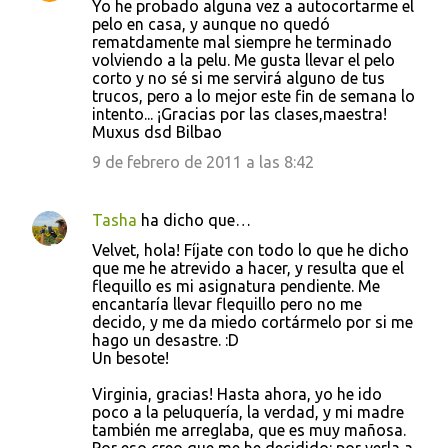
Yo he probado alguna vez a autocortarme el
pelo en casa, y aunque no quedó
rematdamente mal siempre he terminado
volviendo a la pelu. Me gusta llevar el pelo
corto y no sé si me servirá alguno de tus
trucos, pero a lo mejor este fin de semana lo
intento... ¡Gracias por las clases,maestra!
Muxus dsd Bilbao
9 de febrero de 2011 a las 8:42
Tasha
ha dicho que…
Velvet, hola! Fíjate con todo lo que he dicho
que me he atrevido a hacer, y resulta que el
flequillo es mi asignatura pendiente. Me
encantaría llevar flequillo pero no me
decido, y me da miedo cortármelo por si me
hago un desastre. :D
Un besote!
Virginia, gracias! Hasta ahora, yo he ido
poco a la peluquería, la verdad, y mi madre
también me arreglaba, que es muy mañosa.
Por eso creo que me he decidido: por verla a