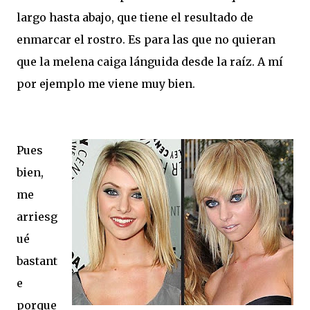
largo hasta abajo, que tiene el resultado de
enmarcar el rostro. Es para las que no quieran
que la melena caiga lánguida desde la raíz. A mí
por ejemplo me viene muy bien.
Pues
bien,
me
arriesg
ué
bastant
e
porque