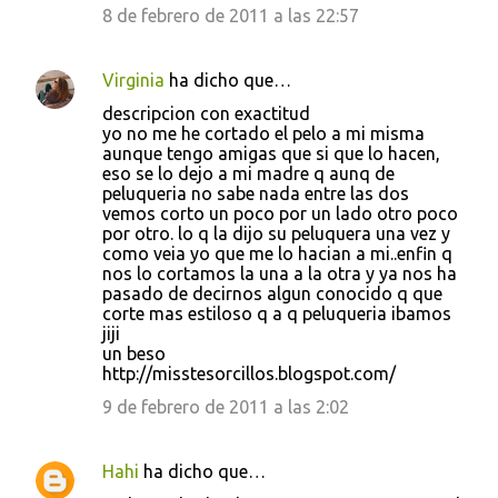
8 de febrero de 2011 a las 22:57
a
r
Virginia
ha dicho que…
i
descripcion con exactitud
o
yo no me he cortado el pelo a mi misma
s
aunque tengo amigas que si que lo hacen,
eso se lo dejo a mi madre q aunq de
peluqueria no sabe nada entre las dos
vemos corto un poco por un lado otro poco
por otro. lo q la dijo su peluquera una vez y
como veia yo que me lo hacian a mi..enfin q
nos lo cortamos la una a la otra y ya nos ha
pasado de decirnos algun conocido q que
corte mas estiloso q a q peluqueria ibamos
jiji
un beso
http://misstesorcillos.blogspot.com/
9 de febrero de 2011 a las 2:02
Hahi
ha dicho que…