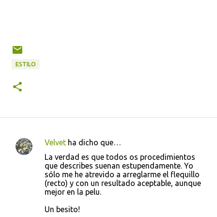
ESTILO
Velvet
ha dicho que…
C
La verdad es que todos os procedimientos
o
que describes suenan estupendamente. Yo
sólo me he atrevido a arreglarme el flequillo
m
(recto) y con un resultado aceptable, aunque
e
mejor en la pelu.
n
Un besito!
t