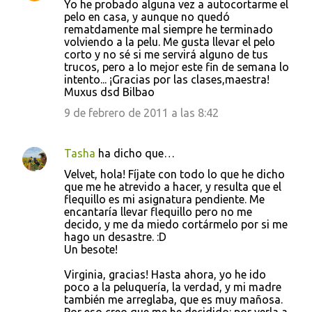
Yo he probado alguna vez a autocortarme el
pelo en casa, y aunque no quedó
rematdamente mal siempre he terminado
volviendo a la pelu. Me gusta llevar el pelo
corto y no sé si me servirá alguno de tus
trucos, pero a lo mejor este fin de semana lo
intento... ¡Gracias por las clases,maestra!
Muxus dsd Bilbao
9 de febrero de 2011 a las 8:42
Tasha
ha dicho que…
Velvet, hola! Fíjate con todo lo que he dicho
que me he atrevido a hacer, y resulta que el
flequillo es mi asignatura pendiente. Me
encantaría llevar flequillo pero no me
decido, y me da miedo cortármelo por si me
hago un desastre. :D
Un besote!
Virginia, gracias! Hasta ahora, yo he ido
poco a la peluquería, la verdad, y mi madre
también me arreglaba, que es muy mañosa.
Por eso creo que me he decidido: por verla a