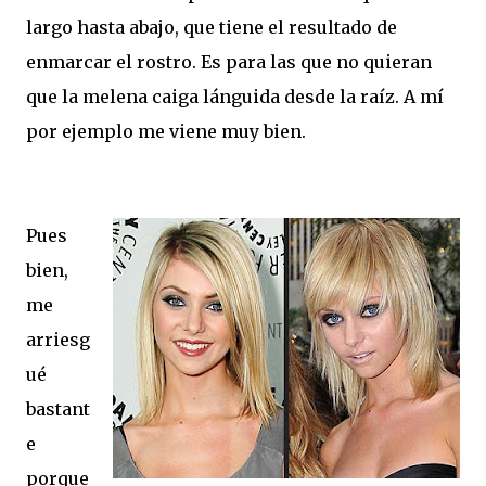
largo hasta abajo, que tiene el resultado de
enmarcar el rostro. Es para las que no quieran
que la melena caiga lánguida desde la raíz. A mí
por ejemplo me viene muy bien.
Pues
bien,
me
arriesg
ué
bastant
e
porque