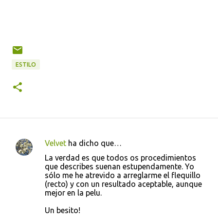
ESTILO
Velvet
ha dicho que…
C
La verdad es que todos os procedimientos
o
que describes suenan estupendamente. Yo
sólo me he atrevido a arreglarme el flequillo
m
(recto) y con un resultado aceptable, aunque
e
mejor en la pelu.
n
Un besito!
t