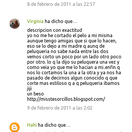
8 de febrero de 2011 a las 22:57
a
r
Virginia
ha dicho que…
i
descripcion con exactitud
o
yo no me he cortado el pelo a mi misma
s
aunque tengo amigas que si que lo hacen,
eso se lo dejo a mi madre q aunq de
peluqueria no sabe nada entre las dos
vemos corto un poco por un lado otro poco
por otro. lo q la dijo su peluquera una vez y
como veia yo que me lo hacian a mi..enfin q
nos lo cortamos la una a la otra y ya nos ha
pasado de decirnos algun conocido q que
corte mas estiloso q a q peluqueria ibamos
jiji
un beso
http://misstesorcillos.blogspot.com/
9 de febrero de 2011 a las 2:02
Hahi
ha dicho que…